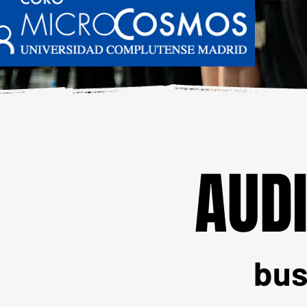
AUDI
AUDI
bus
bus