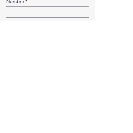
Nombre
Apellidos
Email
Asunto
Cuéntanos
Enviar