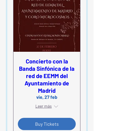
Concierto con la
Banda Sinfónica de la
red de EEMM del
Ayuntamiento de
Madrid
vie, 27 feb
Leer más
Buy Tickets