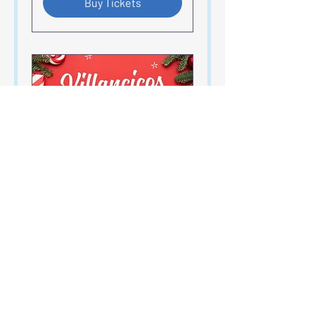
Buy Tickets
Concierto de Navidad
mié, 03 dic
Leer más