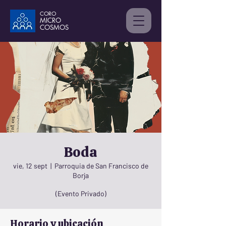
CORO
MICRO
C
OSMOS
Boda
vie, 12 sept
  |  
Parroquia de San Francisco de
Borja
(Evento Privado)
Horario y ubicación