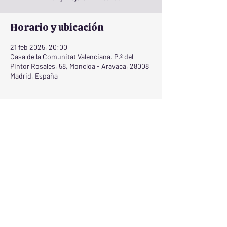
Horario y ubicación
21 feb 2025, 20:00
Casa de la Comunitat Valenciana, P.º del
Pintor Rosales, 58, Moncloa - Aravaca, 28008
Madrid, España
Compartir este evento
Contacto:
coro.microcosmos@gmail.com
Teléfono y WhatsApp:
624 040 547