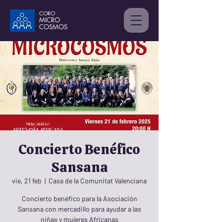
CORO
MICRO
C
OSMOS
Concierto Benéfico
Sansana
vie, 21 feb
  |  
Casa de la Comunitat Valenciana
Concierto benéfico para la Asociación
Sansana con mercadillo para ayudar a las
niñas y mujeres Africanas