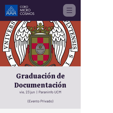
CORO
MICRO
C
OSMOS
Graduación de
Documentación
vie, 23 jun
  |  
Paraninfo UCM
(Evento Privado)