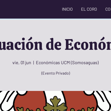
INICIO
EL CORO
CO
uación de Econó
vie, 01 jun
  |  
Económicas UCM (Somosaguas)
(Evento Privado)