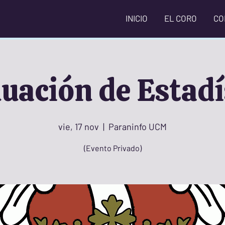
INICIO
EL CORO
CO
uación de Estadí
vie, 17 nov
  |  
Paraninfo UCM
(Evento Privado)