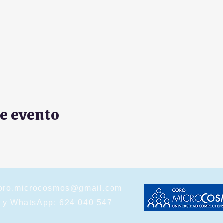
e evento
oro.microcosmos@gmail.com
o y WhatsApp: 624 040 547