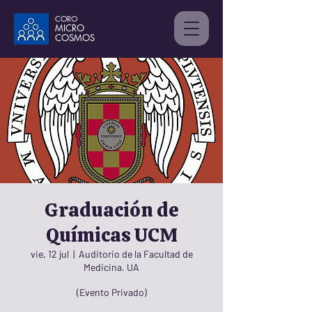
CORO
MICRO
C
OSMOS
Graduación de
Químicas UCM
vie, 12 jul
  |  
Auditorio de la Facultad de
Medicina. UA
(Evento Privado)