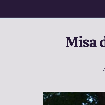
Misa d
C