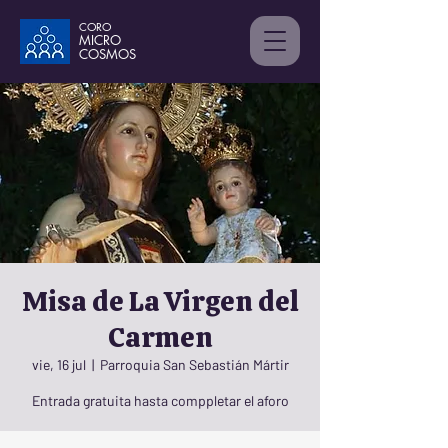
CORO
MICRO
C
OSMOS
Misa de La Virgen del
Carmen
vie, 16 jul
  |  
Parroquia San Sebastián Mártir
Entrada gratuita hasta comppletar el aforo