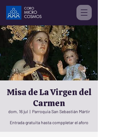
CORO
MICRO
C
OSMOS
Misa de La Virgen del
Carmen
dom, 16 jul
  |  
Parroquia San Sebastián Mártir
Entrada gratuita hasta comppletar el aforo