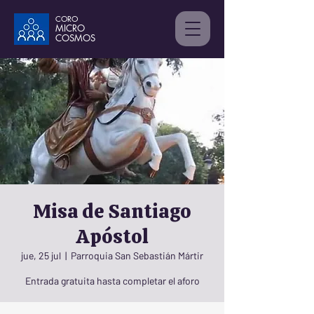
CORO
MICRO
C
OSMOS
Misa de Santiago
Apóstol
jue, 25 jul
  |  
Parroquia San Sebastián Mártir
Entrada gratuita hasta completar el aforo